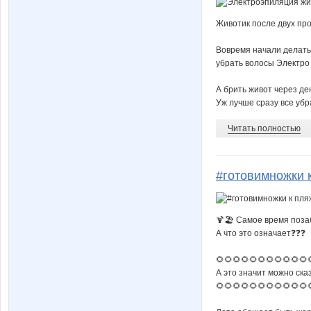
Животик после двух пр
Вовремя начали делать 
убрать волосы Электро 
А брить живот через ден
Уж лучше сразу все убра
Читать полностью
#готовимножки 
🍹🏖 Самое время позаб
А что это означает❓❓❓
🌻🌻🌻🌻🌻🌻🌻🌻🌻🌻🌻
А это значит можно ск
🌻🌻🌻🌻🌻🌻🌻🌻🌻🌻🌻