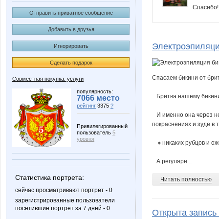
Спасибо!
Отправить приватное сообщение
Добавить в друзья
Электроэпиляци
Игнорировать
Сделать подарок
Спасаем бикини от бри
Совместная покупка: услуги
⠀
популярность:
⠀Бритва нашему бикини 
7066 место
⠀
рейтинг
3375
?
⠀И именно она через н
покраснениях и зуде в 
Привилегированный
пользователь
5
⠀
уровня
⠀🔸никаких рубцов и ож
⠀
⠀А регулярн...
Статистика портрета:
Читать полностью
сейчас просматривают портрет - 0
зарегистрированные пользователи
посетившие портрет за 7 дней - 0
Открыта запись 